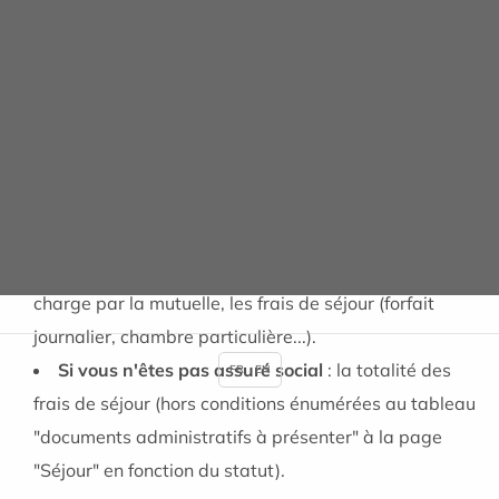
Vous devez récupérer : Cautions (télécommande…),
Dépôts au coffre
Vous devez régler : Les repas accompagnants, la
télévision, le téléphone
Au bureau des entrées-sorties
Vous devez régler :
Si vous êtes assuré social
: en cas de non prise en
charge par la mutuelle, les frais de séjour (forfait
journalier, chambre particulière...).
Si vous n'êtes pas assuré social
: la totalité des
FR
EN
frais de séjour (hors conditions énumérées au tableau
"documents administratifs à présenter" à la page
"Séjour" en fonction du statut).