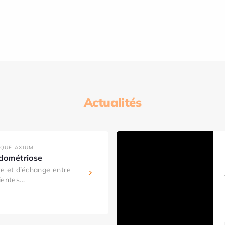
Actualités
IQUE AXIUM
ndométriose
e et d’échange entre
entes...