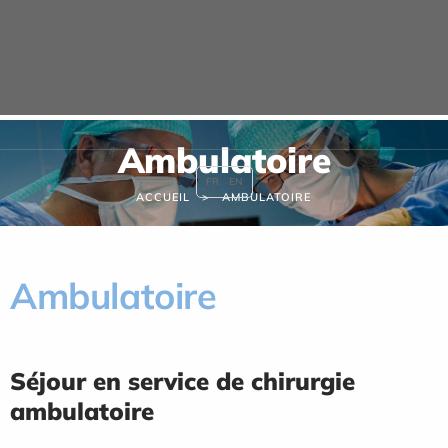
Panneau de gestion des cookies
URGENCE MAINS
04 42 23 10 10
Ambulatoire
FR
EN
ACCUEIL
AMBULATOIRE
Ambulatoire
Séjour en service de chirurgie
ambulatoire