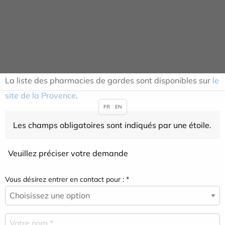
Pour les rendez-vous de
Scanner et d'IRM
, merci de
cliquer sur le lien suivant
:
https://www.cliniqueaxium.fr/fr/consultation/irm
La liste des pharmacies de gardes sont disponibles sur
le
site de la Provence
.
FR
EN
Les champs obligatoires sont indiqués par une étoile.
Veuillez préciser votre demande
Vous désirez entrer en contact pour : *