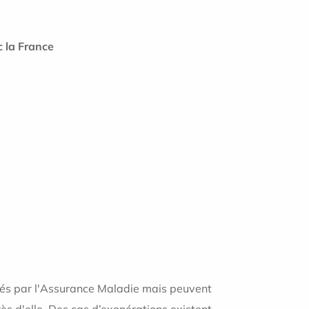
 la France
sés par l'Assurance Maladie mais peuvent
s d'elle. Des cas d’exonérations existent