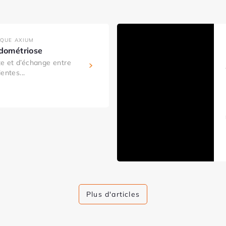
IQUE AXIUM
ndométriose
e et d’échange entre
entes...
Plus d'articles