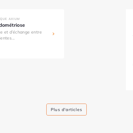
IQUE AXIUM
ndométriose
e et d’échange entre
entes...
Plus d'articles