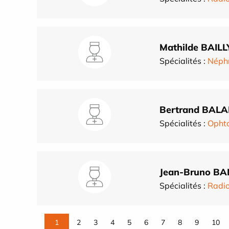
Mathilde BAILL
Spécialités :
Néphr
Bertrand BAL
Spécialités :
Opht
Jean-Bruno B
Spécialités :
Radio
1
2
3
4
5
6
7
8
9
10