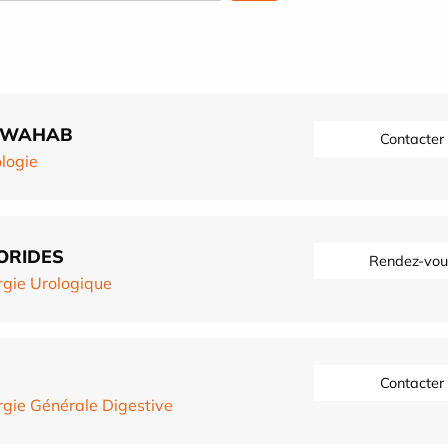
L WAHAB
Contacter
logie
ORIDES
Rendez-vou
rgie Urologique
Contacter
rgie Générale Digestive