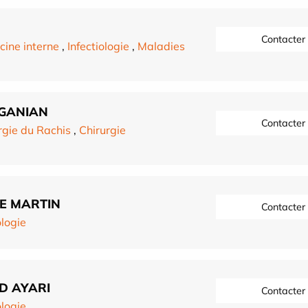
Contacter
ine interne
,
Infectiologie
,
Maladies
AGANIAN
Contacter
rgie du Rachis
,
Chirurgie
BE MARTIN
Contacter
logie
RD AYARI
Contacter
logie