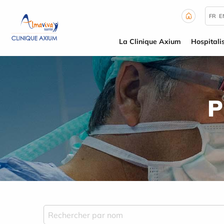
Panneau de gestion des cookies
FR
E
La Clinique Axium
Hospitali
P