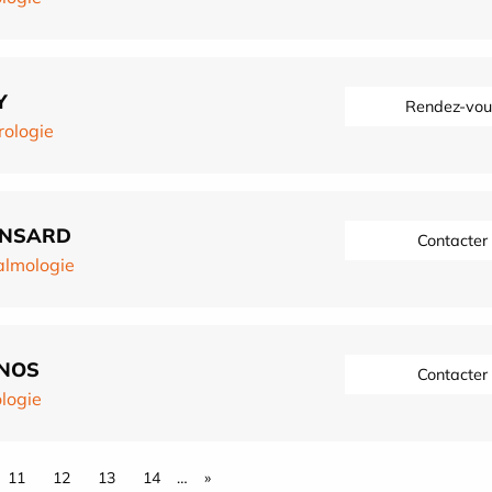
Y
Rendez-vou
ologie
ANSARD
Contacter
almologie
ANOS
Contacter
logie
11
12
13
14
…
»