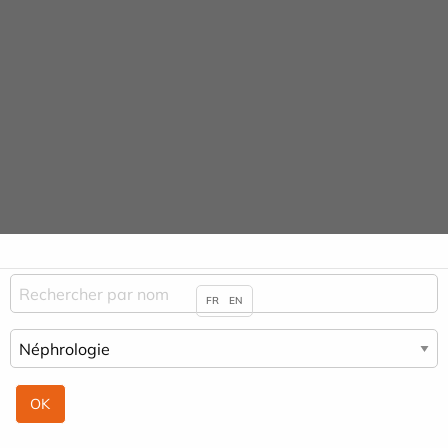
Panneau de gestion des cookies
URGENCE MAINS
04 42 23 10 10
Praticiens & Spécialités
ACCUEIL
PRATICIENS & SPÉCIALITÉS
NÉPHROLOGIE
FR
EN