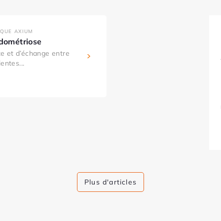
IQUE AXIUM
ndométriose
e et d’échange entre
entes...
Plus d'articles