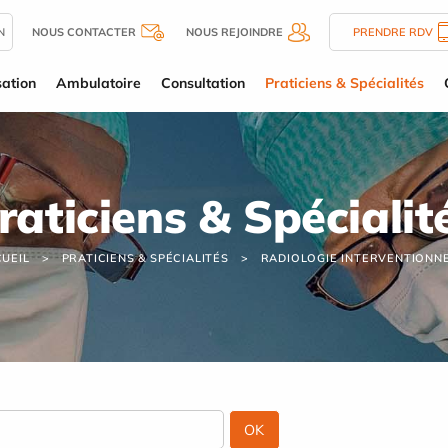
N
NOUS CONTACTER
NOUS REJOINDRE
PRENDRE RDV
sation
Ambulatoire
Consultation
Praticiens & Spécialités
raticiens & Spécialit
UEIL
PRATICIENS & SPÉCIALITÉS
RADIOLOGIE INTERVENTIONN