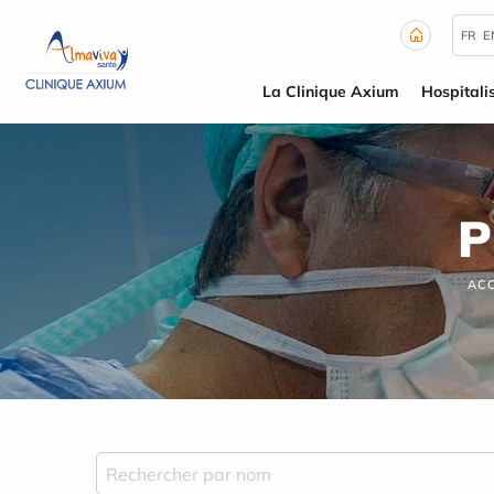
Panneau de gestion des cookies
FR
E
La Clinique Axium
Hospitali
P
ACC