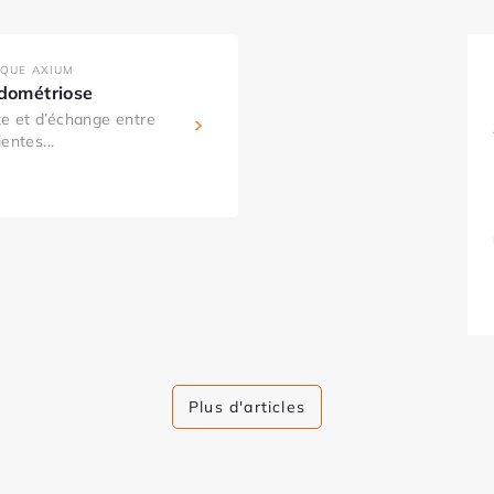
IQUE AXIUM
ndométriose
e et d’échange entre
entes...
Plus d'articles