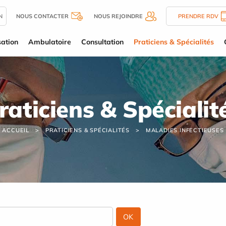
N
NOUS CONTACTER
NOUS REJOINDRE
PRENDRE RDV
sation
Ambulatoire
Consultation
Praticiens & Spécialités
raticiens & Spécialit
ACCUEIL
PRATICIENS & SPÉCIALITÉS
MALADIES INFECTIEUSES