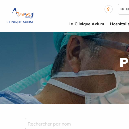
Panneau de gestion des cookies
FR
E
La Clinique Axium
Hospitali
P