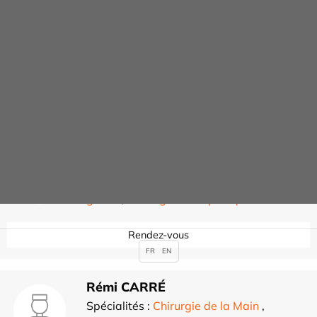
Guillaume BLANC
Spécialités :
Chirurgie de la hanche et du
genou
,
Chirurgie Orthopédique
Rendez-vous
Anthony BLOCH
Spécialités :
Chirurgie de la hanche et du
genou
,
Chirurgie Orthopédique
Rendez-vous
FR
EN
Rémi CARRÉ
Spécialités :
Chirurgie de la Main
,