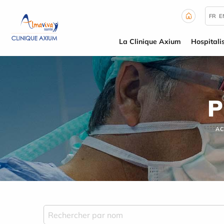
Panneau de gestion des cookies
FR
E
La Clinique Axium
Hospitali
P
AC