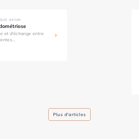
IQUE AXIUM
ndométriose
e et d’échange entre
entes...
Plus d'articles