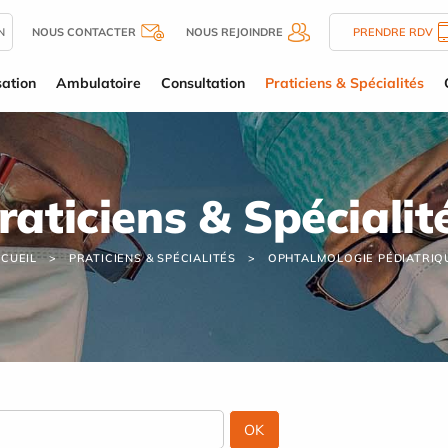
N
NOUS CONTACTER
NOUS REJOINDRE
PRENDRE RDV
sation
Ambulatoire
Consultation
Praticiens & Spécialités
raticiens & Spécialit
CUEIL
PRATICIENS & SPÉCIALITÉS
OPHTALMOLOGIE PÉDIATRI