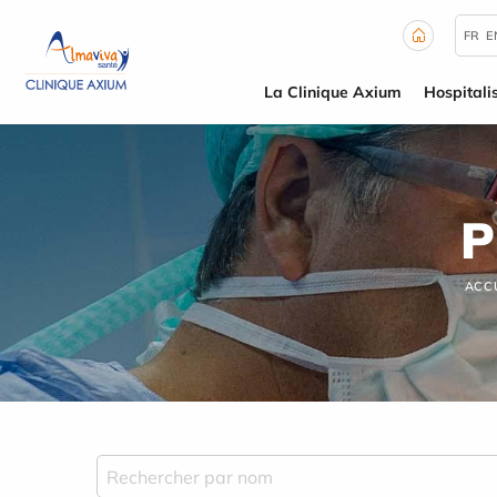
Panneau de gestion des cookies
FR
E
La Clinique Axium
Hospitali
P
ACC