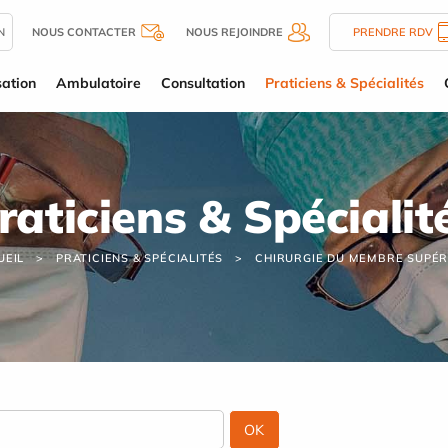
N
NOUS CONTACTER
NOUS REJOINDRE
PRENDRE RDV
sation
Ambulatoire
Consultation
Praticiens & Spécialités
raticiens & Spécialit
UEIL
PRATICIENS & SPÉCIALITÉS
CHIRURGIE DU MEMBRE SUPÉR