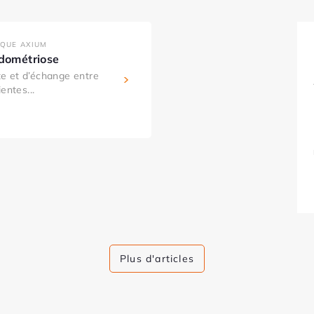
IQUE AXIUM
ndométriose
e et d’échange entre
entes...
Plus d'articles