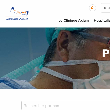
Panneau de gestion des cookies
FR
E
La Clinique Axium
Hospitali
P