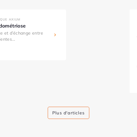
IQUE AXIUM
ndométriose
e et d’échange entre
entes...
Plus d'articles