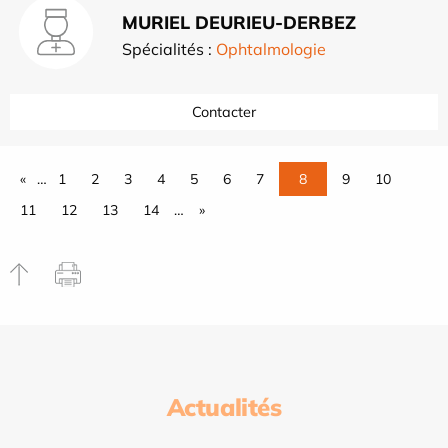
MURIEL DEURIEU-DERBEZ
Spécialités :
Ophtalmologie
Contacter
«
…
1
2
3
4
5
6
7
8
9
10
11
12
13
14
…
»
Actualités