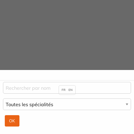
Panneau de gestion des cookies
URGENCE MAINS
04 42 23 10 10
Praticiens & Spécialités
ACCUEIL
PRATICIENS & SPÉCIALITÉS
FR
EN