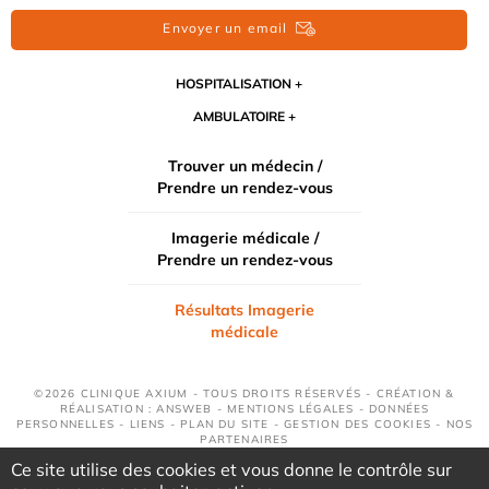
Envoyer un email
HOSPITALISATION
AMBULATOIRE
Trouver un médecin /
Prendre un rendez-vous
Imagerie médicale /
Prendre un rendez-vous
Résultats Imagerie
médicale
©2026 CLINIQUE AXIUM - TOUS DROITS RÉSERVÉS - CRÉATION &
RÉALISATION : ANSWEB -
MENTIONS LÉGALES
-
DONNÉES
PERSONNELLES
-
LIENS
-
PLAN DU SITE
-
GESTION DES COOKIES
-
NOS
PARTENAIRES
Ce site utilise des cookies et vous donne le contrôle sur