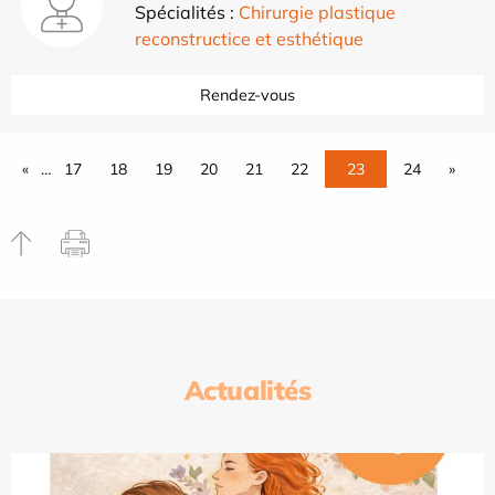
Spécialités :
Chirurgie plastique
reconstructice et esthétique
Rendez-vous
«
…
17
18
19
20
21
22
23
24
»
Actualités