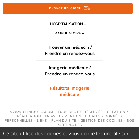
Envoyer un email
HOSPITALISATION
AMBULATOIRE
Trouver un médecin /
Prendre un rendez-vous
Imagerie médicale /
Prendre un rendez-vous
Résultats Imagerie
médicale
©2026 CLINIQUE AXIUM - TOUS DROITS RÉSERVÉS - CRÉATION &
RÉALISATION : ANSWEB -
MENTIONS LÉGALES
-
DONNÉES
PERSONNELLES
-
LIENS
-
PLAN DU SITE
-
GESTION DES COOKIES
-
NOS
PARTENAIRES
Ce site utilise des cookies et vous donne le contrôle sur