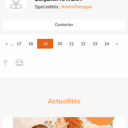
Spécialités :
Kinésithérapie
Contacter
«
…
17
18
19
20
21
22
23
24
»
Actualités