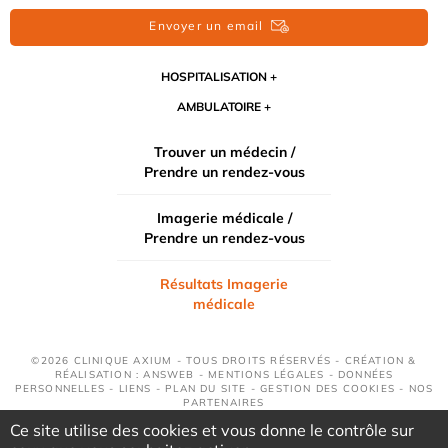
Envoyer un email
HOSPITALISATION
AMBULATOIRE
Trouver un médecin /
Prendre un rendez-vous
Imagerie médicale /
Prendre un rendez-vous
Résultats Imagerie
médicale
©2026 CLINIQUE AXIUM - TOUS DROITS RÉSERVÉS - CRÉATION &
RÉALISATION : ANSWEB -
MENTIONS LÉGALES
-
DONNÉES
PERSONNELLES
-
LIENS
-
PLAN DU SITE
-
GESTION DES COOKIES
-
NOS
PARTENAIRES
Ce site utilise des cookies et vous donne le contrôle sur