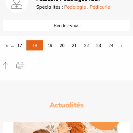
Spécialités :
Podologie
,
Pédicurie
Rendez-vous
«
…
17
18
19
20
21
22
23
24
»
Actualités