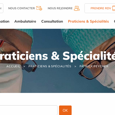
N
NOUS CONTACTER
NOUS REJOINDRE
PRENDRE RDV
sation
Ambulatoire
Consultation
Praticiens & Spécialités
raticiens & Spécialit
ACCUEIL
PRATICIENS & SPÉCIALITÉS
PATRICK PEYCHER