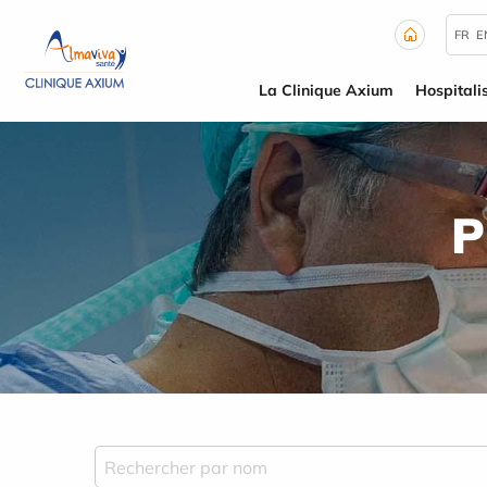
Panneau de gestion des cookies
FR
E
La Clinique Axium
Hospitali
P