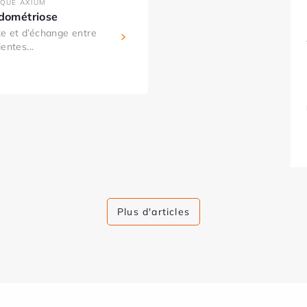
IQUE AXIUM
ndométriose
e et d’échange entre
entes...
Plus d'articles