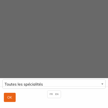
Panneau de gestion des cookies
URGENCE MAINS
04 42 23 10 10
Praticiens & Spécialités
ACCUEIL
PRATICIENS & SPÉCIALITÉS
SAMY POUGET
FR
EN