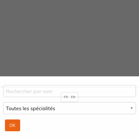
Panneau de gestion des cookies
URGENCE MAINS
04 42 23 10 10
Praticiens & Spécialités
ACCUEIL
PRATICIENS & SPÉCIALITÉS
CENDOS ABDEL WAHAB
FR
EN