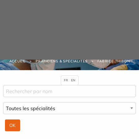
Panneau de gestion des cookies
URGENCE MAINS
04 42 23 10 10
Praticiens & Spécialités
ACCUEIL
PRATICIENS & SPÉCIALITÉS
FABRICE THIBON
FR
EN