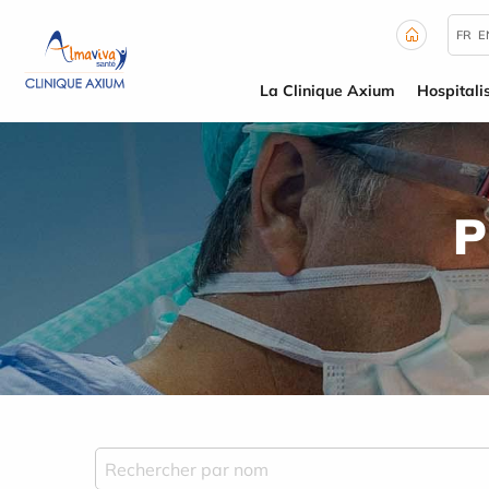
Panneau de gestion des cookies
FR
E
La Clinique Axium
Hospitali
P