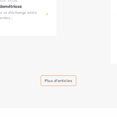
IQUE AXIUM
ndométriose
e et d’échange entre
entes...
Plus d'articles