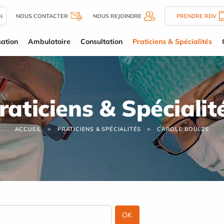
N
NOUS CONTACTER
NOUS REJOINDRE
PRENDRE RDV
sation
Ambulatoire
Consultation
Praticiens & Spécialités
raticiens & Spécialit
ACCUEIL
PRATICIENS & SPÉCIALITÉS
CAROLE BOULZE