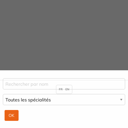
Panneau de gestion des cookies
URGENCE MAINS
04 42 23 10 10
Praticiens & Spécialités
ACCUEIL
PRATICIENS & SPÉCIALITÉS
MARC BEN NATHAN
FR
EN