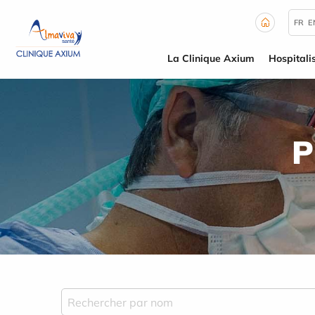
Panneau de gestion des cookies
FR
E
La Clinique Axium
Hospitali
P