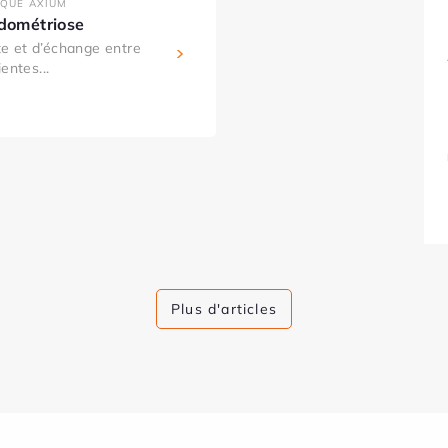
IQUE AXIUM
ndométriose
e et d’échange entre
entes...
Plus d'articles