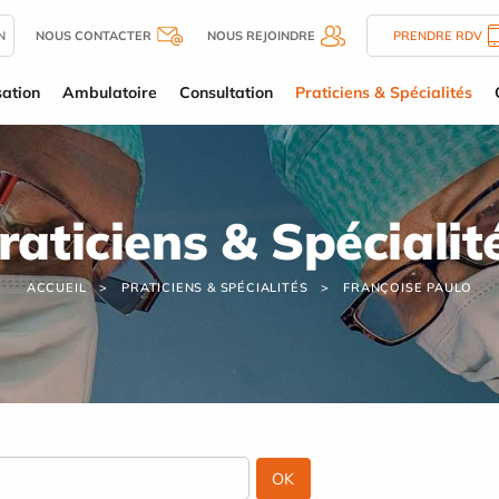
N
NOUS CONTACTER
NOUS REJOINDRE
PRENDRE RDV
sation
Ambulatoire
Consultation
Praticiens & Spécialités
raticiens & Spécialit
ACCUEIL
PRATICIENS & SPÉCIALITÉS
FRANÇOISE PAULO