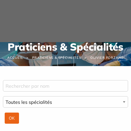
Panneau de gestion des cookies
URGENCE MAINS
04 42 23 10 10
Praticiens & Spécialités
ACCUEIL
PRATICIENS & SPÉCIALITÉS
OLIVIER FORZANO
FR
EN