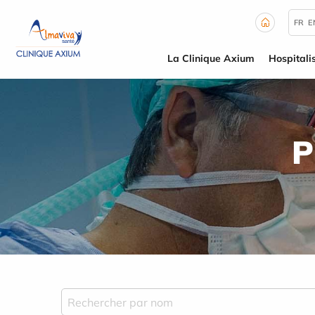
Panneau de gestion des cookies
FR
E
La Clinique Axium
Hospitali
P