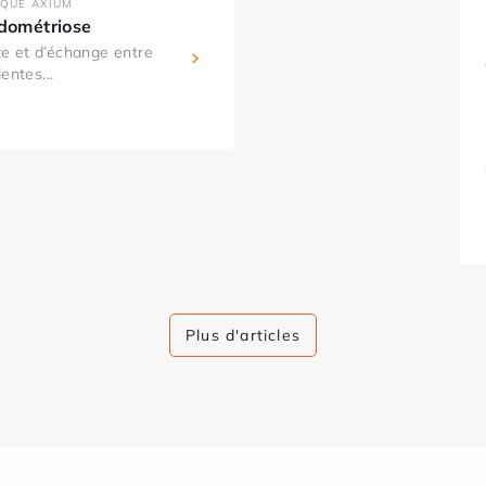
IQUE AXIUM
ndométriose
e et d’échange entre
entes...
Plus d'articles