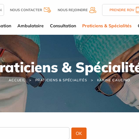
N
NOUS CONTACTER
NOUS REJOINDRE
PRENDRE RDV
sation
Ambulatoire
Consultation
Praticiens & Spécialités
raticiens & Spécialit
ACCUEIL
PRATICIENS & SPÉCIALITÉS
KARINE CAUCINO