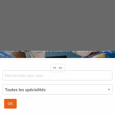
Panneau de gestion des cookies
URGENCE MAINS
04 42 23 10 10
Praticiens & Spécialités
ACCUEIL
PRATICIENS & SPÉCIALITÉS
SYLVIE JUNG-SIBONI
FR
EN