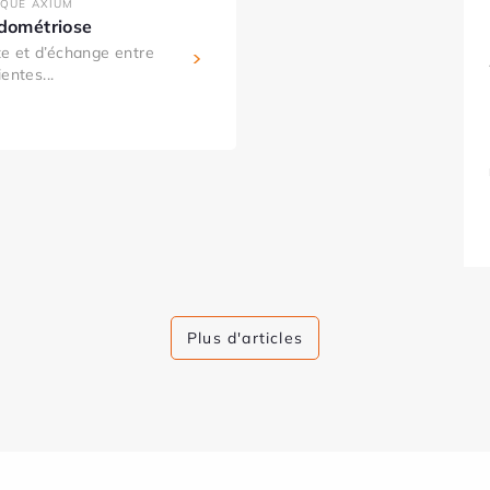
IQUE AXIUM
ndométriose
e et d’échange entre
entes...
Plus d'articles