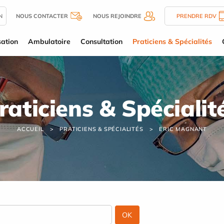
N
NOUS CONTACTER
NOUS REJOINDRE
PRENDRE RDV
sation
Ambulatoire
Consultation
Praticiens & Spécialités
raticiens & Spécialit
ACCUEIL
PRATICIENS & SPÉCIALITÉS
ERIC MAGNANT