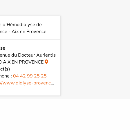
e d'Hémodialyse de
nce - Aix en Provence
sse
enue du Docteur Aurientis
0 AIX EN PROVENCE
ct(s)
hone :
04 42 99 25 25
/www.dialyse-provence.com/fr/