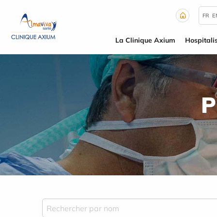
Panneau de gestion des cookies
FR
E
La Clinique Axium
Hospitali
P