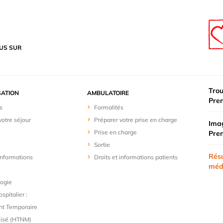
US SUR
Trou
SATION
AMBULATOIRE
Pre
s
Formalités
votre séjour
Préparer votre prise en charge
Imag
Prise en charge
Pre
Sortie
Résu
 informations
Droits et informations patients
méd
logie
spitalier :
t Temporaire
lisé (HTNM)