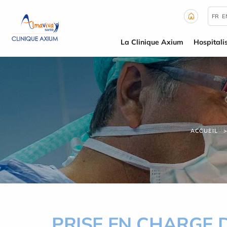
Panneau de gestion des cookies
FR
E
La Clinique Axium
Hospitali
ACCUEIL
PRISE EN CHARGE 