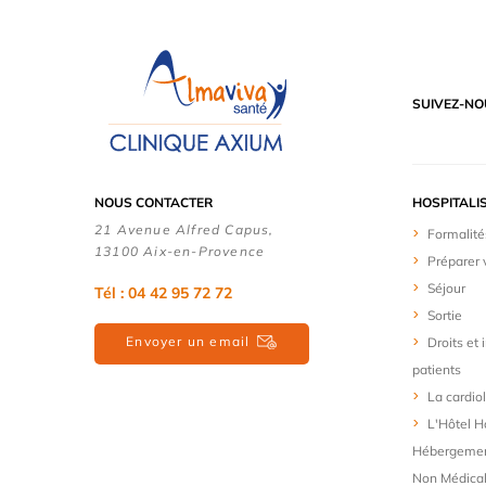
SUIVEZ-NO
NOUS CONTACTER
HOSPITALI
21 Avenue Alfred Capus,
Formalité
13100 Aix-en-Provence
Préparer 
Séjour
Tél : 04 42 95 72 72
Sortie
Envoyer un email
Droits et
patients
La cardio
L'Hôtel Ho
Hébergemen
Non Médica