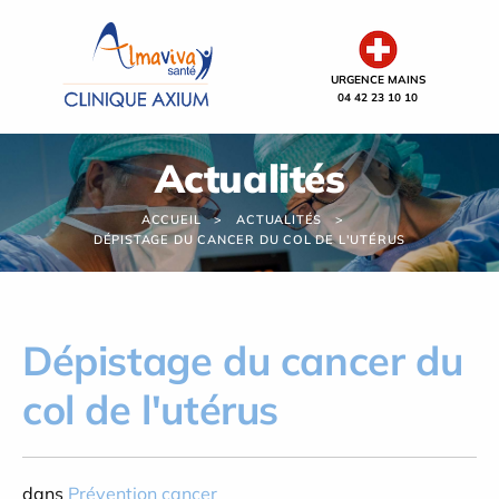
Panneau de gestion des cookies
URGENCE MAINS
04 42 23 10 10
Actualités
ACCUEIL
ACTUALITÉS
DÉPISTAGE DU CANCER DU COL DE L'UTÉRUS
Dépistage du cancer du
col de l'utérus
dans
Prévention cancer