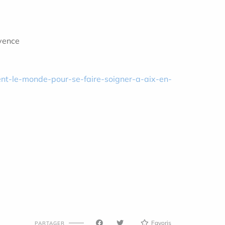
ovence
ent-le-monde-pour-se-faire-soigner-a-aix-en-
Favoris
PARTAGER