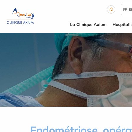
Panneau de gestion des cookies
FR
E
La Clinique Axium
Hospitali
Endométriose, opéra