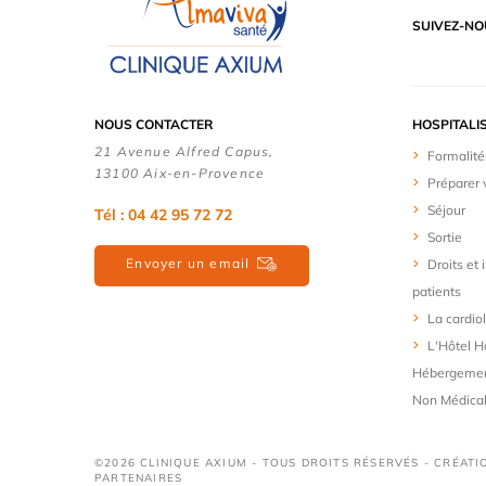
SUIVEZ-NO
NOUS CONTACTER
HOSPITALI
21 Avenue Alfred Capus,
Formalité
13100 Aix-en-Provence
Préparer 
Séjour
Tél : 04 42 95 72 72
Sortie
Envoyer un email
Droits et
patients
La cardio
L'Hôtel Ho
Hébergemen
Non Médica
©2026 CLINIQUE AXIUM - TOUS DROITS RÉSERVÉS - CRÉATI
PARTENAIRES