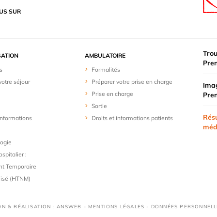
US SUR
Trou
SATION
AMBULATOIRE
Pre
s
Formalités
votre séjour
Préparer votre prise en charge
Imag
Prise en charge
Pre
Sortie
Résu
 informations
Droits et informations patients
méd
logie
spitalier :
t Temporaire
lisé (HTNM)
ON & RÉALISATION : ANSWEB -
MENTIONS LÉGALES
-
DONNÉES PERSONNELL