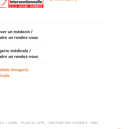
ver un médecin /
ndre un rendez-vous
erie médicale /
ndre un rendez-vous
ltats Imagerie
icale
ES
-
LIENS
-
PLAN DU SITE
-
GESTION DES COOKIES
-
NOS