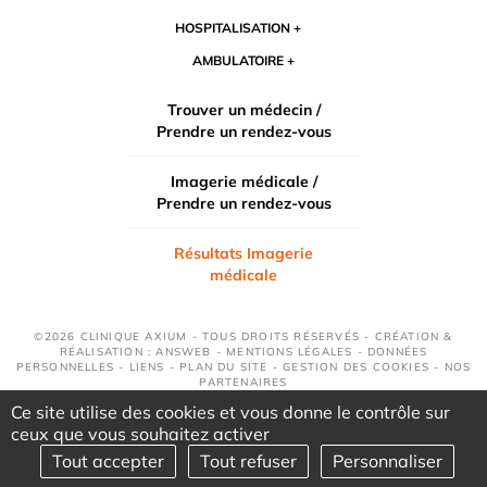
HOSPITALISATION
AMBULATOIRE
Trouver un médecin /
Prendre un rendez-vous
Imagerie médicale /
Prendre un rendez-vous
Résultats Imagerie
médicale
©2026 CLINIQUE AXIUM - TOUS DROITS RÉSERVÉS - CRÉATION &
RÉALISATION : ANSWEB -
MENTIONS LÉGALES
-
DONNÉES
PERSONNELLES
-
LIENS
-
PLAN DU SITE
-
GESTION DES COOKIES
-
NOS
PARTENAIRES
Ce site utilise des cookies et vous donne le contrôle sur
ceux que vous souhaitez activer
Tout accepter
Tout refuser
Personnaliser