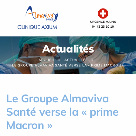
Panneau de gestion des cookies
URGENCE MAINS
04 42 23 10 10
Actualités
ACCUEIL
ACTUALITÉS
LE GROUPE ALMAVIVA SANTÉ VERSE LA « PRIME MACRON »
Le Groupe Almaviva
Santé verse la « prime
Macron »