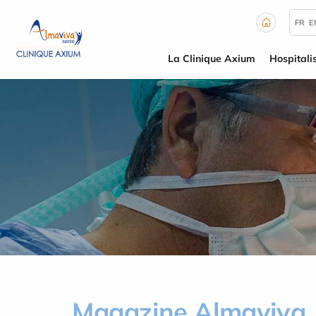
Panneau de gestion des cookies
FR
E
La Clinique Axium
Hospitali
Magazine Almaviva