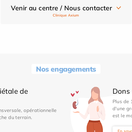
Venir au centre / Nous contacter
Clinique Axium
Nos engagements
iétale de
Dons 
Plus de
d'une gr
sversale, opérationnelle
est le m
che du terrain.
En savo