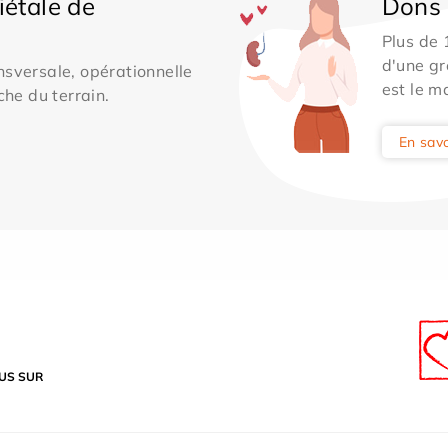
iétale de
Dons 
Plus de
d'une gr
sversale, opérationnelle
est le m
che du terrain.
En savo
US SUR