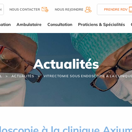
N
NOUS CONTACTER
NOUS REJOINDRE
PRENDRE RDV
sation
Ambulatoire
Consultation
Praticiens & Spécialités
Actualités
L
ACTUALITÉS
VITRECTOMIE SOUS ENDOSCOPIE À LA CLINIQU
oscopie à la clinique Axiu