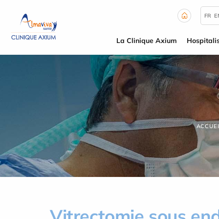
Panneau de gestion des cookies
FR
E
La Clinique Axium
Hospitali
ACCUEI
Vitrectomie sous end