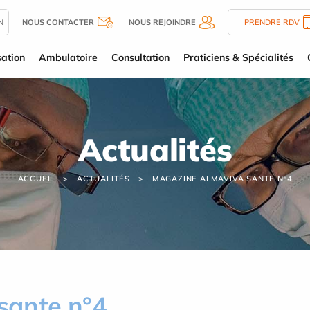
N
NOUS CONTACTER
NOUS REJOINDRE
PRENDRE RDV
sation
Ambulatoire
Consultation
Praticiens & Spécialités
Actualités
ACCUEIL
ACTUALITÉS
MAGAZINE ALMAVIVA SANTE N°4
sante n°4