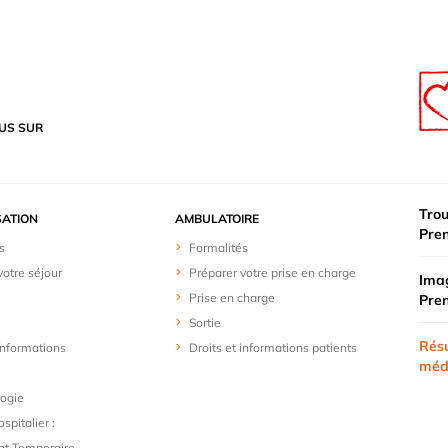
US SUR
Trou
SATION
AMBULATOIRE
Pre
s
Formalités
votre séjour
Préparer votre prise en charge
Imag
Prise en charge
Pre
Sortie
Résu
 informations
Droits et informations patients
méd
logie
spitalier :
t Temporaire