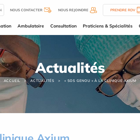
N
NOUS CONTACTER
NOUS REJOINDRE
PRENDRE RDV
sation
Ambulatoire
Consultation
Praticiens & Spécialités
Actualités
ACCUEIL
ACTUALITÉS
« SOS GENOU » À LA CLINIQUE AXIUM
linique Axium