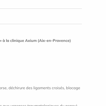
» à la clinique Axium
(Aix-en-Provence)
torse, déchirure des ligaments croisés, blocage
és aux urgences traumatologiques du genou).