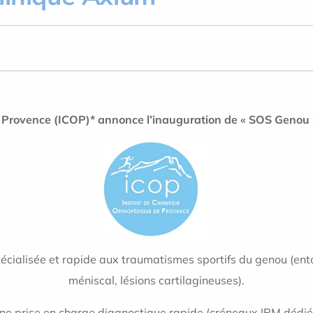
e Provence (ICOP)* annonce l’inauguration de « SOS Genou 
spécialisée et rapide aux traumatismes sportifs du genou (en
méniscal, lésions cartilagineuses).
 une prise en charge diagnostique rapide (créneaux IRM dédi