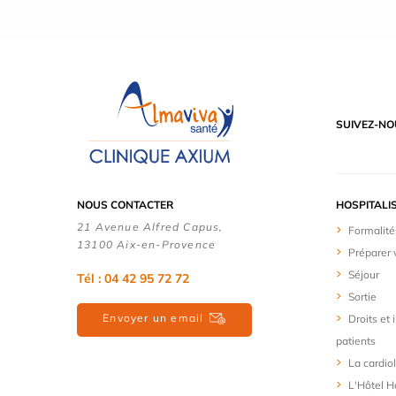
SUIVEZ-NO
NOUS CONTACTER
HOSPITALI
21 Avenue Alfred Capus,
Formalité
13100 Aix-en-Provence
Préparer 
Séjour
Tél : 04 42 95 72 72
Sortie
Envoyer un email
Droits et
patients
La cardio
L'Hôtel Ho