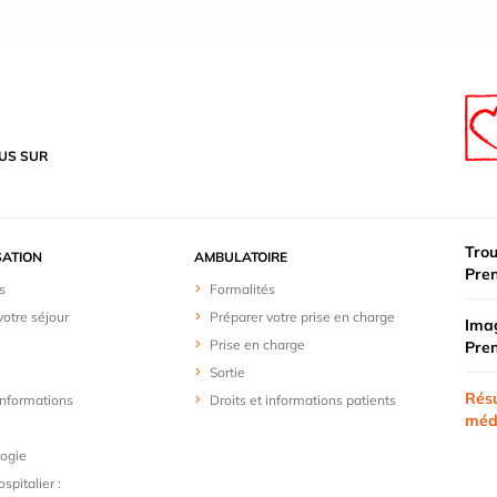
US SUR
Trou
SATION
AMBULATOIRE
Pre
s
Formalités
votre séjour
Préparer votre prise en charge
Imag
Prise en charge
Pre
Sortie
Résu
 informations
Droits et informations patients
méd
logie
spitalier :