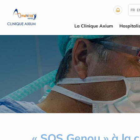
Panneau de gestion des cookies
FR
E
La Clinique Axium
Hospitali
« SOS Genou » à la c