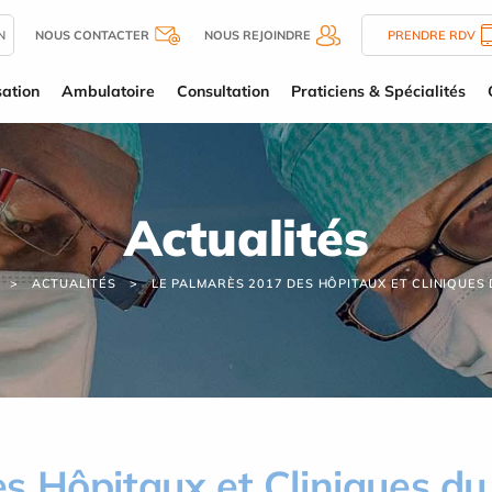
N
NOUS CONTACTER
NOUS REJOINDRE
PRENDRE RDV
sation
Ambulatoire
Consultation
Praticiens & Spécialités
Actualités
ACTUALITÉS
LE PALMARÈS 2017 DES HÔPITAUX ET CLINIQUES 
s Hôpitaux et Cliniques du