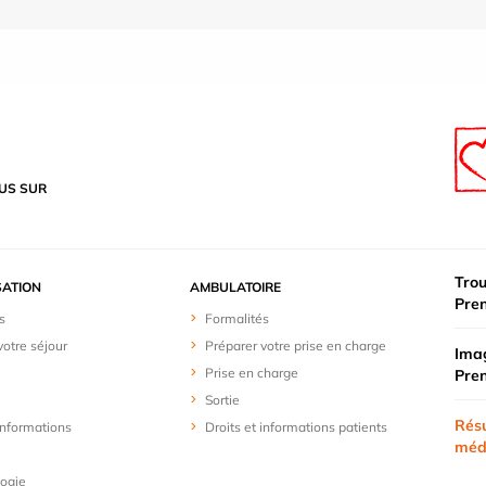
US SUR
Trou
SATION
AMBULATOIRE
Pre
s
Formalités
votre séjour
Préparer votre prise en charge
Imag
Prise en charge
Pre
Sortie
Résu
 informations
Droits et informations patients
méd
logie