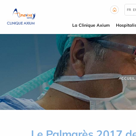
Panneau de gestion des cookies
FR
E
La Clinique Axium
Hospitali
ACCUEIL
Le Palmarès 2017 de