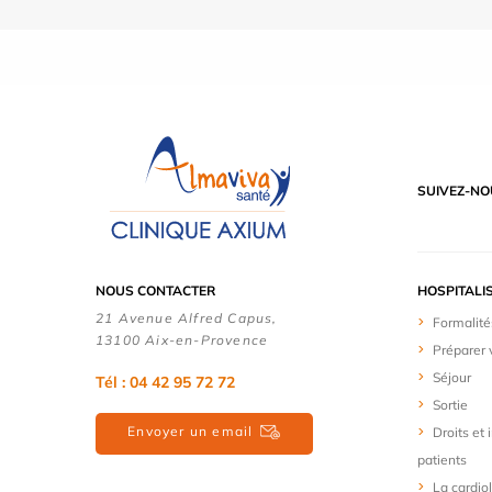
SUIVEZ-NO
NOUS CONTACTER
HOSPITALI
21 Avenue Alfred Capus,
Formalité
13100 Aix-en-Provence
Préparer 
Séjour
Tél : 04 42 95 72 72
Sortie
Envoyer un email
Droits et
patients
La cardio