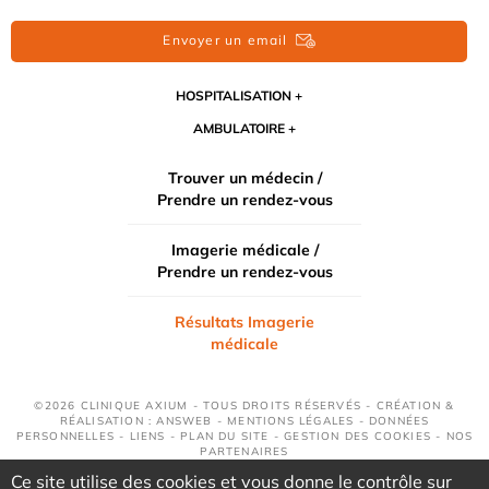
Envoyer un email
HOSPITALISATION
AMBULATOIRE
Trouver un médecin /
Prendre un rendez-vous
Imagerie médicale /
Prendre un rendez-vous
Résultats Imagerie
médicale
©2026 CLINIQUE AXIUM - TOUS DROITS RÉSERVÉS - CRÉATION &
RÉALISATION : ANSWEB -
MENTIONS LÉGALES
-
DONNÉES
PERSONNELLES
-
LIENS
-
PLAN DU SITE
-
GESTION DES COOKIES
-
NOS
PARTENAIRES
Ce site utilise des cookies et vous donne le contrôle sur