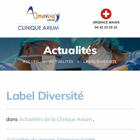
Panneau de gestion des cookies
URGENCE MAINS
04 42 23 10 10
Actualités
ACCUEIL
ACTUALITÉS
LABEL DIVERSITÉ
Label Diversité
dans
Actualités de la Clinique Axium
,
Actualités du groupe Almaviva-Santé
,