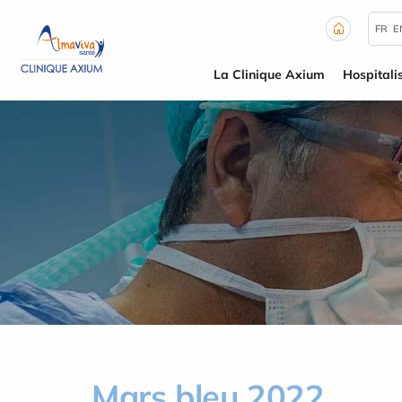
Panneau de gestion des cookies
FR
E
La Clinique Axium
Hospitali
Mars bleu 2022